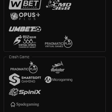
Crash Game