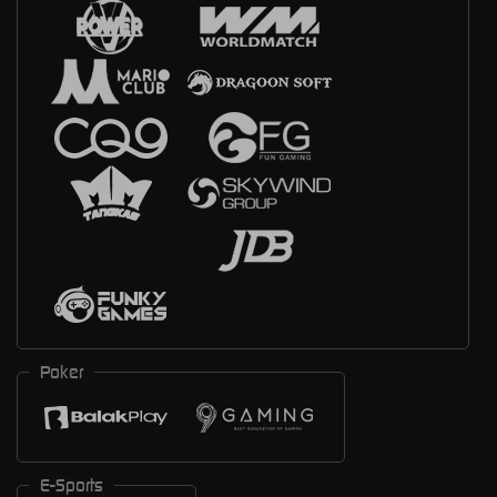
Poker
E-Sports