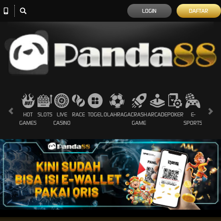
LOGIN
DAFTAR
HOT
SLOTS
LIVE
RACE
TOGEL
OLAHRAGA
CRASH
ARCADE
POKER
E-
SABUN
GAMES
CASINO
GAME
SPORTS
AYAM