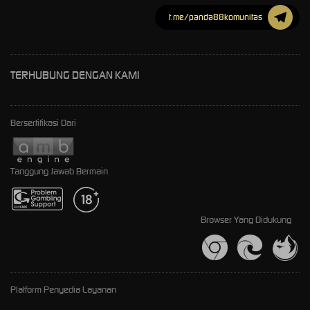
t.me/panda88komunitas
TERHUBUNG DENGAN KAMI
Bersertifikasi Dari
Tanggung Jawab Bermain
Browser Yang Didukung
Platform Penyedia Layanan