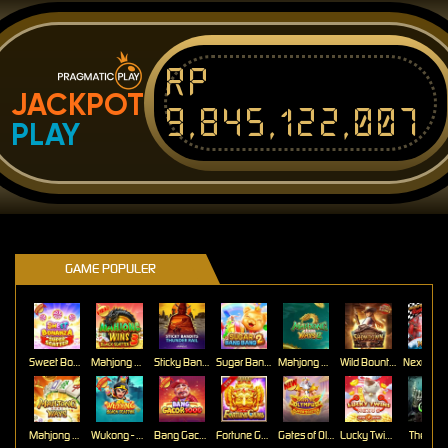
Rp
JACKPOT
9,845,122,007
PLAY
GAME POPULER
Sweet Bonanza Super Scatter
Mahjong Wins 3 – Black Scatter
Sticky Bandits Thunder Rail
Sugar Bang Bang 2
Mahjong Ways 2
Wild Bounty Showdown
Mahjong Ways
Wukong - Black Scatter
Bang Gacor 1000
Fortune Gems
Gates of Olympus Super Scatter
Lucky Twins Nexus
The Cryp