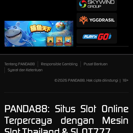
Tentang PANDA88
Responsible Gambling
Pusat Bantuan
Syarat dan Ketentuan
©2026 PANDA88. Hak cipta dilindungi | 18+
PANDA88: Situs Slot Online
Terpercaya dengan Mesin
Slot Thailand & SLOT777