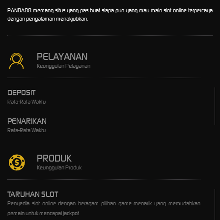
PANDA88 memang situs yang pas buat siapa pun yang mau main slot online terpercaya
dengan pengalaman menakjubkan.
PELAYANAN
Keunggulan Pelayanan
DEPOSIT
Rata-Rata Waktu
PENARIKAN
Rata-Rata Waktu
PRODUK
Keunggulan Produk
TARUHAN SLOT
Penyedia slot online dengan beragam pilihan game menarik yang memudahkan
pemain untuk mencapai jackpot